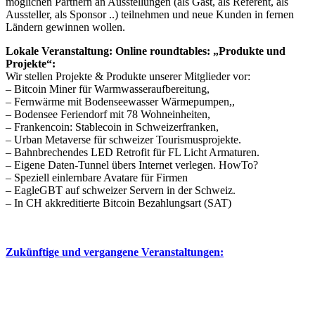
möglichen Partnern an Ausstellungen (als Gast, als Referent, als
Aussteller, als Sponsor ..) teilnehmen und neue Kunden in fernen
Ländern gewinnen wollen.
Lokale Veranstaltung: Online roundtables: „Produkte und
Projekte“:
Wir stellen Projekte & Produkte unserer Mitglieder vor:
– Bitcoin Miner für Warmwasseraufbereitung,
– Fernwärme mit Bodenseewasser Wärmepumpen,,
– Bodensee Feriendorf mit 78 Wohneinheiten,
– Frankencoin: Stablecoin in Schweizerfranken,
– Urban Metaverse für schweizer Tourismusprojekte.
– Bahnbrechendes LED Retrofit für FL Licht Armaturen.
– Eigene Daten-Tunnel übers Internet verlegen. HowTo?
– Speziell einlernbare Avatare für Firmen
– EagleGBT auf schweizer Servern in der Schweiz.
– In CH akkreditierte Bitcoin Bezahlungsart (SAT)
Zukünftige und vergangene Veranstaltungen: