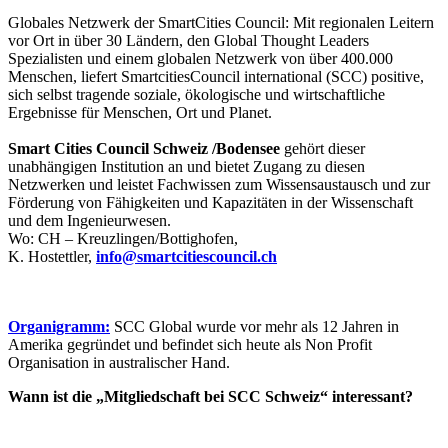
Globales Netzwerk der SmartCities Council: Mit regionalen Leitern
vor Ort in über 30 Ländern, den Global Thought Leaders
Spezialisten und einem globalen Netzwerk von über 400.000
Menschen, liefert SmartcitiesCouncil international (SCC) positive,
sich selbst tragende soziale, ökologische und wirtschaftliche
Ergebnisse für Menschen, Ort und Planet.
Smart Cities Council
Schweiz /Bodensee
gehört dieser
unabhängigen Institution an und bietet Zugang zu diesen
Netzwerken und leistet Fachwissen zum Wissensaustausch und zur
Förderung von Fähigkeiten und Kapazitäten in der Wissenschaft
und dem Ingenieurwesen.
Wo: CH – Kreuzlingen/Bottighofen,
K. Hostettler,
info@smartcitiescouncil.ch
Organigramm:
SCC Global wurde vor mehr als 12 Jahren in
Amerika gegründet und befindet sich heute als Non Profit
Organisation in australischer Hand.
Wann ist die „Mitgliedschaft bei SCC Schweiz“ interessant?