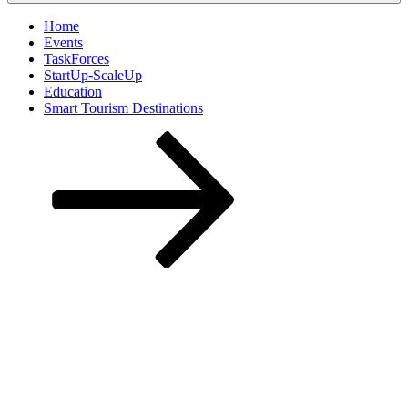
Home
Events
TaskForces
StartUp-ScaleUp
Education
Smart Tourism Destinations
Zum
Inhalt
nach
unten
scrollen