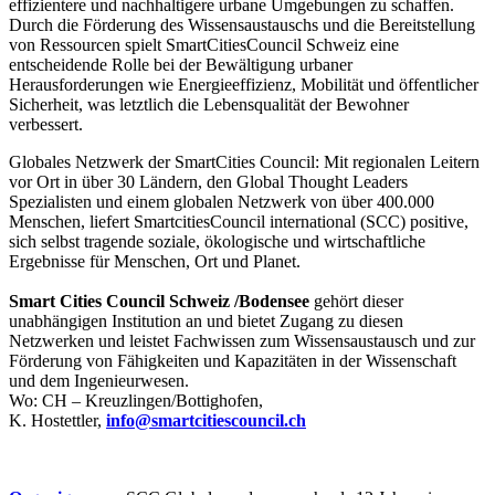
effizientere und nachhaltigere urbane Umgebungen zu schaffen.
Durch die Förderung des Wissensaustauschs und die Bereitstellung
von Ressourcen spielt SmartCitiesCouncil Schweiz eine
entscheidende Rolle bei der Bewältigung urbaner
Herausforderungen wie Energieeffizienz, Mobilität und öffentlicher
Sicherheit, was letztlich die Lebensqualität der Bewohner
verbessert.
Globales Netzwerk der SmartCities Council: Mit regionalen Leitern
vor Ort in über 30 Ländern, den Global Thought Leaders
Spezialisten und einem globalen Netzwerk von über 400.000
Menschen, liefert SmartcitiesCouncil international (SCC) positive,
sich selbst tragende soziale, ökologische und wirtschaftliche
Ergebnisse für Menschen, Ort und Planet.
Smart Cities Council
Schweiz /Bodensee
gehört dieser
unabhängigen Institution an und bietet Zugang zu diesen
Netzwerken und leistet Fachwissen zum Wissensaustausch und zur
Förderung von Fähigkeiten und Kapazitäten in der Wissenschaft
und dem Ingenieurwesen.
Wo: CH – Kreuzlingen/Bottighofen,
K. Hostettler,
info@smartcitiescouncil.ch