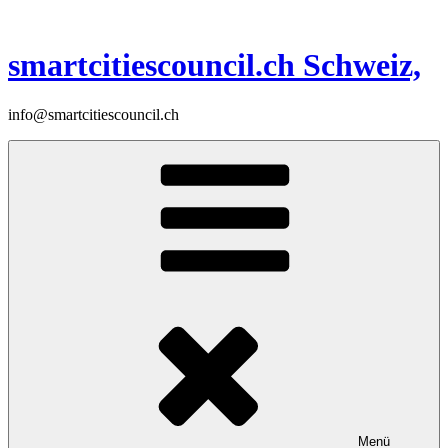
Zum
Inhalt
springen
smartcitiescouncil.ch Schweiz,
info@smartcitiescouncil.ch
Menü